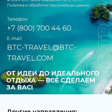
Турция
Тайланд
ИП: Родионова Любовь Андреевна
ИНН: 440122714312
ОГРНИП: 312440111700091