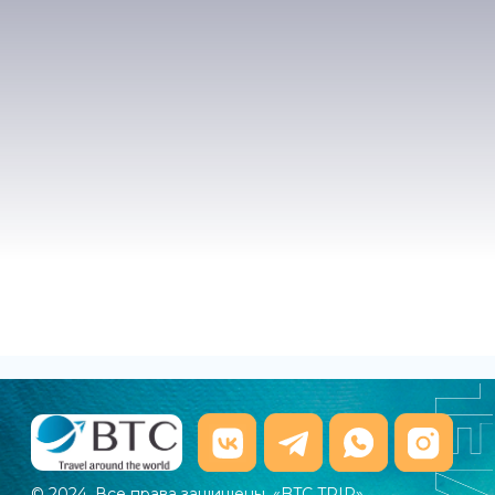
© 2024. Все права защищены. «BTC TRIP»
Политика и обработки персональных данных
Телефон
+7 (800) 700 44 60
E-mail
BTC-TRAVEL@BTC-
TRAVEL.COM
ОТ ИДЕИ ДО ИДЕАЛЬНОГО
ОТДЫХА — ВСЁ СДЕЛАЕМ
ЗА ВАС!
Другие направления:
Египет
Мальдивы